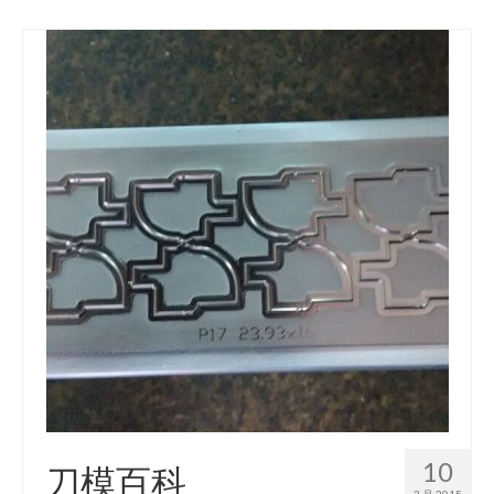
10
刀模百科